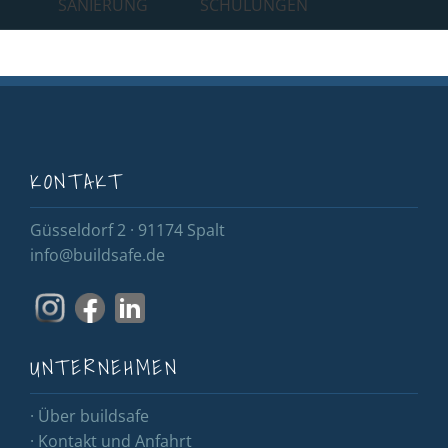
SANIERUNG
SCHULUNGEN
KONTAKT
Güsseldorf 2 · 91174 Spalt
info@buildsafe.de
UNTERNEHMEN
· Über buildsafe
· Kontakt und Anfahrt