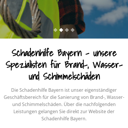
EXTERNER
AKADEMIE
BRANDSCHUTZBEAUFTRAGTE
Schulungen
ERSTELLUNG
AUSBILDUNG
BRANDSCHUTZORDNUNG
BRANDSCHUTZHELFER
Schadenhilfe Bayern – unsere
FEUERLÖSCHER MIETEN
Spezialisten für Brand-, Wasser-
ANWENDERSCHULUNG
FÜR DIISOCYANATE
und Schimmelschäden
FEUERLÖSCHER
PRÜFUNG & WARTUNG
QUALIFIZIERUNG ZUR
Die Schadenhilfe Bayern ist unser eigenständiger
BEFÄHIGTEN PERSON
Geschäftsbereich für die Sanierung von Brand-, Wasser-
FÜR DIE PRÜFUNG UND
und Schimmelschäden. Über die nachfolgenden
ABNAHME VON
GERÜSTEN
Leistungen gelangen Sie direkt zur Website der
Schadenhilfe Bayern.