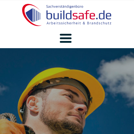
SIGEKO
­auf Baustellen
SCHADSTOFFE
Sanierungsbegleitung
EXTERNE SIFA
Unternehmensbetreuung