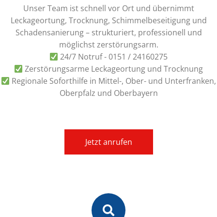
Unser Team ist schnell vor Ort und übernimmt
QUALIFIZIERUNG ZUR
BEFÄHIGTEN PERSON
Leckageortung, Trocknung, Schimmelbeseitigung und
ZUR PRÜFUNG VON
Schadensanierung – strukturiert, professionell und
LEITERN UND TRITTEN
möglichst zerstörungsarm.
SOWIE FAHRGERÜSTEN
24/7 Notruf - 0151 / 24160275
Zerstörungsarme Leckageortung und Trocknung
Regionale Soforthilfe in Mittel-, Ober- und Unterfranken,
AUSBILDUNG ZUM
SICHERHEITSEXPERTEN
Oberpfalz und Oberbayern
FÜR DIISOCYANATE
Jetzt anrufen