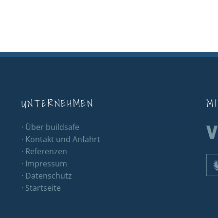
UNTERNEHMEN
MI
· Über buildsafe
· Kontakt und Anfahrt
· Referenzen
· Impressum
· Datenschutz
· Startseite