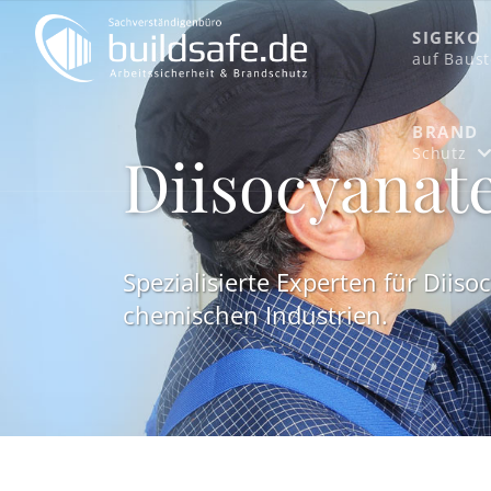
SIGEKO
­auf Baus
BRAND
Diisocyanat
Schutz
Spezialisierte Experten für Diis
chemischen Industrien.