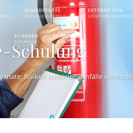
SCHADSTOFFE
EXTERNE SIFA
tellen
Sanierungsbegleitung
Unternehmensbetr
SCHADEN
AKADEMIE
e-Schulung
Sanierung
Schulungen
ocyanate: Risiken erkennen, Unfälle vermeide