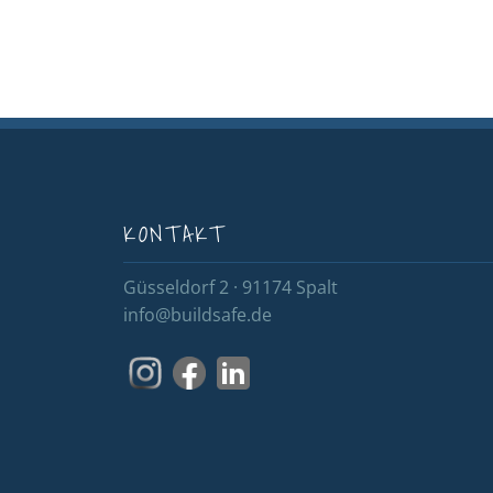
KONTAKT
Güsseldorf 2 · 91174 Spalt
info@buildsafe.de