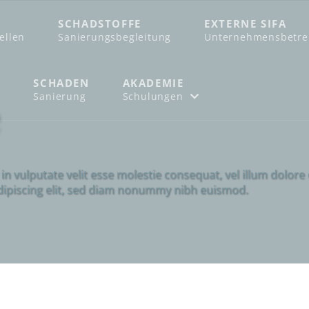
SCHADSTOFFE
EXTERNE SIFA
tellen
Sanierungsbegleitung
Unternehmensbetr
SCHADEN
AKADEMIE
e
Sanierung
Schulungen
n vulputate velit esse molestie consequat, vel illum dolore eu
dipiscing elit, sed diam nonummy nibh euismod.