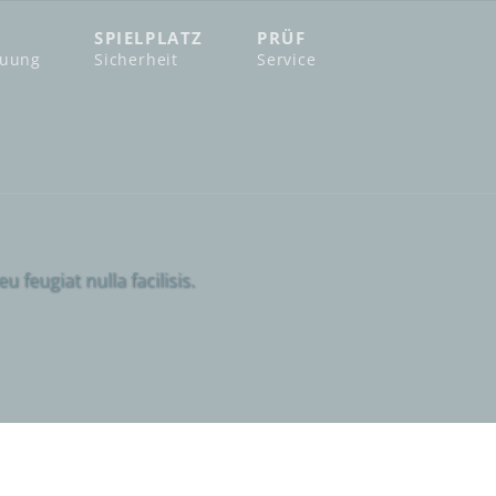
SPIELPLATZ
PRÜF
euung
Sicherheit
Service
 feugiat nulla facilisis.