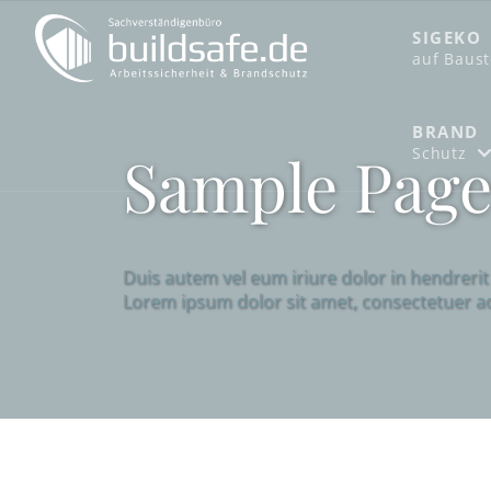
SIGEKO
­auf Baus
BRAND
Sample Pag
Schutz
Duis autem vel eum iriure dolor in hendrerit i
Lorem ipsum dolor sit amet, consectetuer a