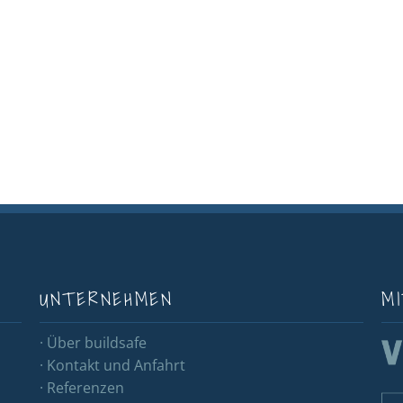
UNTERNEHMEN
MI
· Über buildsafe
· Kontakt und Anfahrt
· Referenzen