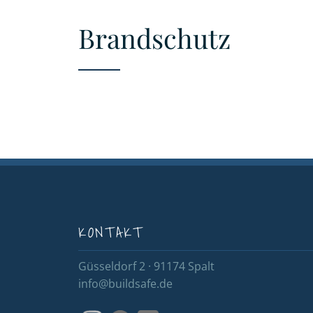
Brandschutz
KONTAKT
Güsseldorf 2 · 91174 Spalt
info@buildsafe.de